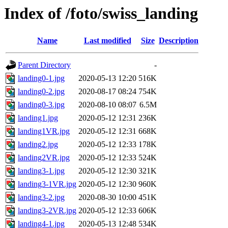
Index of /foto/swiss_landing
Name
Last modified
Size
Description
Parent Directory
-
landing0-1.jpg
2020-05-13 12:20
516K
landing0-2.jpg
2020-08-17 08:24
754K
landing0-3.jpg
2020-08-10 08:07
6.5M
landing1.jpg
2020-05-12 12:31
236K
landing1VR.jpg
2020-05-12 12:31
668K
landing2.jpg
2020-05-12 12:33
178K
landing2VR.jpg
2020-05-12 12:33
524K
landing3-1.jpg
2020-05-12 12:30
321K
landing3-1VR.jpg
2020-05-12 12:30
960K
landing3-2.jpg
2020-08-30 10:00
451K
landing3-2VR.jpg
2020-05-12 12:33
606K
landing4-1.jpg
2020-05-13 12:48
534K