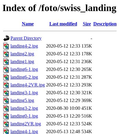
Index of /foto/swiss_landing
Name
Last modified
Size
Description
Parent Directory
-
landing4-2.jpg
2020-05-12 12:33
135K
landing2.jpg
2020-05-12 12:33
178K
landing1.jpg
2020-05-12 12:31
236K
landing6-1.jpg
2020-05-12 12:30
265K
landing6-2.jpg
2020-05-12 12:31
287K
landing4-2VR.jpg
2020-05-12 12:33
293K
landing3-1.jpg
2020-05-12 12:30
321K
landing5.jpg
2020-05-12 12:29
369K
landing3-2.jpg
2020-08-30 10:00
451K
landing0-1.jpg
2020-05-13 12:20
516K
landing2VR.jpg
2020-05-12 12:33
524K
landing4-1.jpg
2020-05-13 12:48
534K